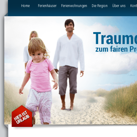
Direkt zum Inhalt
Home
Ferienhäuser
Ferienwohnungen
Die Region
Über uns
Kont