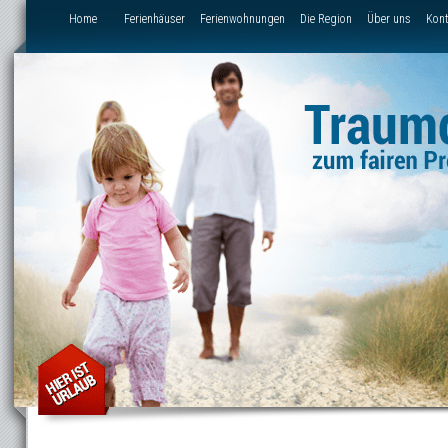
Direkt zum Inhalt
Home
Ferienhäuser
Ferienwohnungen
Die Region
Über uns
Kont