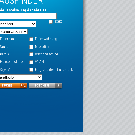
AUSFINDER
der Anreise
Tag der Abreise
exakt
Ferienhaus
Ferienwohnung
Sauna
Meerblick
Kamin
Waschmaschine
Hunde gestattet
WLAN
Sky-TV
Eingezäuntes Grundstück