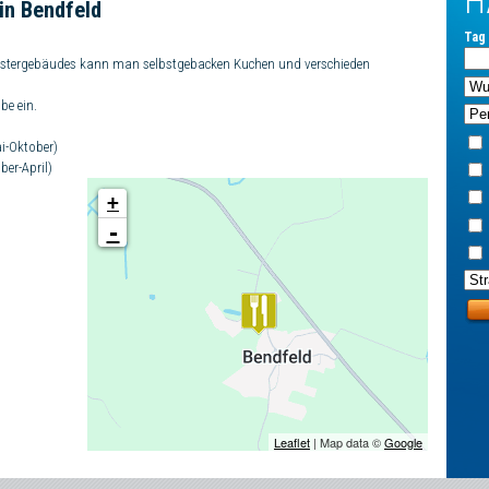
H
in Bendfeld
Tag 
chustergebäudes kann man selbstgebacken Kuchen und verschieden
be ein.
ai-Oktober)
er-April)
+
-
Leaflet
| Map data ©
Google