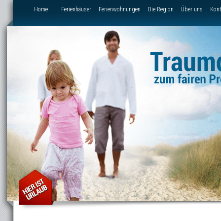
Direkt zum Inhalt
Home
Ferienhäuser
Ferienwohnungen
Die Region
Über uns
Kont