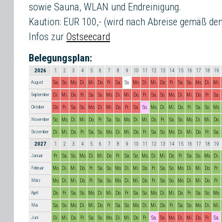
sowie Sauna, WLAN und Endreinigung.
Kaution: EUR 100,- (wird nach Abreise gemäß de
Infos zur
Ostseecard
Belegungsplan:
2026
1
2
3
4
5
6
7
8
9
10
11
12
13
14
15
16
17
18
19
August
Sa.
So.
Mo.
Di.
Mi.
Do.
Fr.
Sa.
So.
Mo.
Di.
Mi.
Do.
Fr.
Sa.
So.
Mo.
Di.
Mi.
September
Di.
Mi.
Do.
Fr.
Sa.
So.
Mo.
Di.
Mi.
Do.
Fr.
Sa.
So.
Mo.
Di.
Mi.
Do.
Fr.
Sa.
Oktober
Do.
Fr.
Sa.
So.
Mo.
Di.
Mi.
Do.
Fr.
Sa.
So.
Mo.
Di.
Mi.
Do.
Fr.
Sa.
So.
Mo.
November
So.
Mo.
Di.
Mi.
Do.
Fr.
Sa.
So.
Mo.
Di.
Mi.
Do.
Fr.
Sa.
So.
Mo.
Di.
Mi.
Do.
Dezember
Di.
Mi.
Do.
Fr.
Sa.
So.
Mo.
Di.
Mi.
Do.
Fr.
Sa.
So.
Mo.
Di.
Mi.
Do.
Fr.
Sa.
2027
1
2
3
4
5
6
7
8
9
10
11
12
13
14
15
16
17
18
19
Januar
Fr.
Sa.
So.
Mo.
Di.
Mi.
Do.
Fr.
Sa.
So.
Mo.
Di.
Mi.
Do.
Fr.
Sa.
So.
Mo.
Di.
Februar
Mo.
Di.
Mi.
Do.
Fr.
Sa.
So.
Mo.
Di.
Mi.
Do.
Fr.
Sa.
So.
Mo.
Di.
Mi.
Do.
Fr.
März
Mo.
Di.
Mi.
Do.
Fr.
Sa.
So.
Mo.
Di.
Mi.
Do.
Fr.
Sa.
So.
Mo.
Di.
Mi.
Do.
Fr.
April
Do.
Fr.
Sa.
So.
Mo.
Di.
Mi.
Do.
Fr.
Sa.
So.
Mo.
Di.
Mi.
Do.
Fr.
Sa.
So.
Mo.
Mai
Sa.
So.
Mo.
Di.
Mi.
Do.
Fr.
Sa.
So.
Mo.
Di.
Mi.
Do.
Fr.
Sa.
So.
Mo.
Di.
Mi.
Juni
Di.
Mi.
Do.
Fr.
Sa.
So.
Mo.
Di.
Mi.
Do.
Fr.
Sa.
So.
Mo.
Di.
Mi.
Do.
Fr.
Sa.