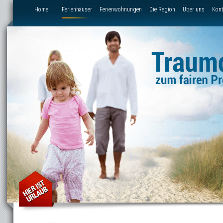
Direkt zum Inhalt
Home
Ferienhäuser
Ferienwohnungen
Die Region
Über uns
Kont