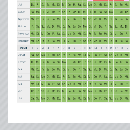
Juli
Do.
Fr.
Sa.
So.
Mo.
Di.
Mi.
Do.
Fr.
Sa.
So.
Mo.
Di.
Mi.
Do.
Fr.
Sa.
So.
Mo.
August
So.
Mo.
Di.
Mi.
Do.
Fr.
Sa.
So.
Mo.
Di.
Mi.
Do.
Fr.
Sa.
So.
Mo.
Di.
Mi.
Do.
September
Mi.
Do.
Fr.
Sa.
So.
Mo.
Di.
Mi.
Do.
Fr.
Sa.
So.
Mo.
Di.
Mi.
Do.
Fr.
Sa.
So.
Oktober
Fr.
Sa.
So.
Mo.
Di.
Mi.
Do.
Fr.
Sa.
So.
Mo.
Di.
Mi.
Do.
Fr.
Sa.
So.
Mo.
Di.
November
Mo.
Di.
Mi.
Do.
Fr.
Sa.
So.
Mo.
Di.
Mi.
Do.
Fr.
Sa.
So.
Mo.
Di.
Mi.
Do.
Fr.
Dezember
Mi.
Do.
Fr.
Sa.
So.
Mo.
Di.
Mi.
Do.
Fr.
Sa.
So.
Mo.
Di.
Mi.
Do.
Fr.
Sa.
So.
2028
1
2
3
4
5
6
7
8
9
10
11
12
13
14
15
16
17
18
19
Januar
Sa.
So.
Mo.
Di.
Mi.
Do.
Fr.
Sa.
So.
Mo.
Di.
Mi.
Do.
Fr.
Sa.
So.
Mo.
Di.
Mi.
Februar
Di.
Mi.
Do.
Fr.
Sa.
So.
Mo.
Di.
Mi.
Do.
Fr.
Sa.
So.
Mo.
Di.
Mi.
Do.
Fr.
Sa.
März
Mi.
Do.
Fr.
Sa.
So.
Mo.
Di.
Mi.
Do.
Fr.
Sa.
So.
Mo.
Di.
Mi.
Do.
Fr.
Sa.
So.
April
Sa.
So.
Mo.
Di.
Mi.
Do.
Fr.
Sa.
So.
Mo.
Di.
Mi.
Do.
Fr.
Sa.
So.
Mo.
Di.
Mi.
Mai
Mo.
Di.
Mi.
Do.
Fr.
Sa.
So.
Mo.
Di.
Mi.
Do.
Fr.
Sa.
So.
Mo.
Di.
Mi.
Do.
Fr.
Juni
Do.
Fr.
Sa.
So.
Mo.
Di.
Mi.
Do.
Fr.
Sa.
So.
Mo.
Di.
Mi.
Do.
Fr.
Sa.
So.
Mo.
Juli
Sa.
So.
Mo.
Di.
Mi.
Do.
Fr.
Sa.
So.
Mo.
Di.
Mi.
Do.
Fr.
Sa.
So.
Mo.
Di.
Mi.