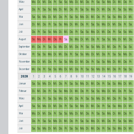
März
Mo.
Di.
Mi.
Do.
Fr.
Sa.
So.
Mo.
Di.
Mi.
Do.
Fr.
Sa.
So.
Mo.
Di.
Mi.
Do.
Fr.
April
Do.
Fr.
Sa.
So.
Mo.
Di.
Mi.
Do.
Fr.
Sa.
So.
Mo.
Di.
Mi.
Do.
Fr.
Sa.
So.
Mo.
Mai
Sa.
So.
Mo.
Di.
Mi.
Do.
Fr.
Sa.
So.
Mo.
Di.
Mi.
Do.
Fr.
Sa.
So.
Mo.
Di.
Mi.
Juni
Di.
Mi.
Do.
Fr.
Sa.
So.
Mo.
Di.
Mi.
Do.
Fr.
Sa.
So.
Mo.
Di.
Mi.
Do.
Fr.
Sa.
Juli
Do.
Fr.
Sa.
So.
Mo.
Di.
Mi.
Do.
Fr.
Sa.
So.
Mo.
Di.
Mi.
Do.
Fr.
Sa.
So.
Mo.
August
So.
Mo.
Di.
Mi.
Do.
Fr.
Sa.
So.
Mo.
Di.
Mi.
Do.
Fr.
Sa.
So.
Mo.
Di.
Mi.
Do.
September
Mi.
Do.
Fr.
Sa.
So.
Mo.
Di.
Mi.
Do.
Fr.
Sa.
So.
Mo.
Di.
Mi.
Do.
Fr.
Sa.
So.
Oktober
Fr.
Sa.
So.
Mo.
Di.
Mi.
Do.
Fr.
Sa.
So.
Mo.
Di.
Mi.
Do.
Fr.
Sa.
So.
Mo.
Di.
November
Mo.
Di.
Mi.
Do.
Fr.
Sa.
So.
Mo.
Di.
Mi.
Do.
Fr.
Sa.
So.
Mo.
Di.
Mi.
Do.
Fr.
Dezember
Mi.
Do.
Fr.
Sa.
So.
Mo.
Di.
Mi.
Do.
Fr.
Sa.
So.
Mo.
Di.
Mi.
Do.
Fr.
Sa.
So.
2028
1
2
3
4
5
6
7
8
9
10
11
12
13
14
15
16
17
18
19
Januar
Sa.
So.
Mo.
Di.
Mi.
Do.
Fr.
Sa.
So.
Mo.
Di.
Mi.
Do.
Fr.
Sa.
So.
Mo.
Di.
Mi.
Februar
Di.
Mi.
Do.
Fr.
Sa.
So.
Mo.
Di.
Mi.
Do.
Fr.
Sa.
So.
Mo.
Di.
Mi.
Do.
Fr.
Sa.
März
Mi.
Do.
Fr.
Sa.
So.
Mo.
Di.
Mi.
Do.
Fr.
Sa.
So.
Mo.
Di.
Mi.
Do.
Fr.
Sa.
So.
April
Sa.
So.
Mo.
Di.
Mi.
Do.
Fr.
Sa.
So.
Mo.
Di.
Mi.
Do.
Fr.
Sa.
So.
Mo.
Di.
Mi.
Mai
Mo.
Di.
Mi.
Do.
Fr.
Sa.
So.
Mo.
Di.
Mi.
Do.
Fr.
Sa.
So.
Mo.
Di.
Mi.
Do.
Fr.
Juni
Do.
Fr.
Sa.
So.
Mo.
Di.
Mi.
Do.
Fr.
Sa.
So.
Mo.
Di.
Mi.
Do.
Fr.
Sa.
So.
Mo.
Juli
Sa.
So.
Mo.
Di.
Mi.
Do.
Fr.
Sa.
So.
Mo.
Di.
Mi.
Do.
Fr.
Sa.
So.
Mo.
Di.
Mi.