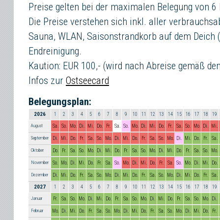
Preise gelten bei der maximalen Belegung von 6
Die Preise verstehen sich inkl. aller verbrauch
Sauna, WLAN, Saisonstrandkorb auf dem Deich 
Endreinigung.
Kaution: EUR 100,- (wird nach Abreise gemäß de
Infos zur
Ostseecard
Belegungsplan:
2026
1
2
3
4
5
6
7
8
9
10
11
12
13
14
15
16
17
18
19
August
Sa.
So.
Mo.
Di.
Mi.
Do.
Fr.
Sa.
So.
Mo.
Di.
Mi.
Do.
Fr.
Sa.
So.
Mo.
Di.
Mi.
September
Di.
Mi.
Do.
Fr.
Sa.
So.
Mo.
Di.
Mi.
Do.
Fr.
Sa.
So.
Mo.
Di.
Mi.
Do.
Fr.
Sa.
Oktober
Do.
Fr.
Sa.
So.
Mo.
Di.
Mi.
Do.
Fr.
Sa.
So.
Mo.
Di.
Mi.
Do.
Fr.
Sa.
So.
Mo.
November
So.
Mo.
Di.
Mi.
Do.
Fr.
Sa.
So.
Mo.
Di.
Mi.
Do.
Fr.
Sa.
So.
Mo.
Di.
Mi.
Do.
Dezember
Di.
Mi.
Do.
Fr.
Sa.
So.
Mo.
Di.
Mi.
Do.
Fr.
Sa.
So.
Mo.
Di.
Mi.
Do.
Fr.
Sa.
2027
1
2
3
4
5
6
7
8
9
10
11
12
13
14
15
16
17
18
19
Januar
Fr.
Sa.
So.
Mo.
Di.
Mi.
Do.
Fr.
Sa.
So.
Mo.
Di.
Mi.
Do.
Fr.
Sa.
So.
Mo.
Di.
Februar
Mo.
Di.
Mi.
Do.
Fr.
Sa.
So.
Mo.
Di.
Mi.
Do.
Fr.
Sa.
So.
Mo.
Di.
Mi.
Do.
Fr.