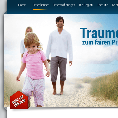
Direkt zum Inhalt
Home
Ferienhäuser
Ferienwohnungen
Die Region
Über uns
Kont