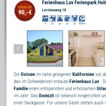
Ferienhaus Luv Ferienpark Ho
Lerchenweg 18
90,-
6
ja
ja
ja
ja
600m
Die
Ostsee
im nahe gelegenen
Kalifornien
vor d
das im Schwedenstil erbaute
Ferienhaus Luv
. D
Familie
einen entspannten und erholsamen
Urla
im Jahr. Das
Domizil
ist liebevoll eingerichtet u
einer Sackgasse. Für unsere Gäste stehen auch in