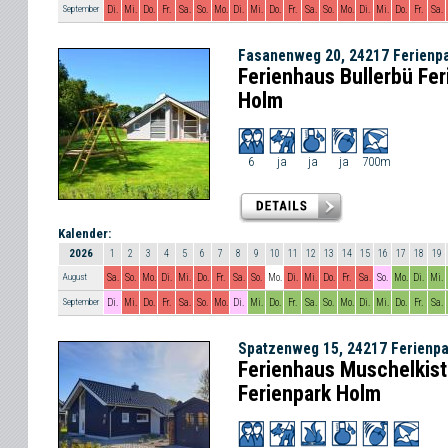
September
Di.
Mi.
Do.
Fr.
Sa.
So.
Mo.
Di.
Mi.
Do.
Fr.
Sa.
So.
Mo.
Di.
Mi.
Do.
Fr.
Sa.
Fasanenweg 20, 24217 Ferienp
Ferienhaus Bullerbü Fer
Holm
6
ja
ja
ja
700m
Kalender:
2026
1
2
3
4
5
6
7
8
9
10
11
12
13
14
15
16
17
18
19
August
Sa.
So.
Mo.
Di.
Mi.
Do.
Fr.
Sa.
So.
Mo.
Di.
Mi.
Do.
Fr.
Sa.
So.
Mo.
Di.
Mi.
September
Di.
Mi.
Do.
Fr.
Sa.
So.
Mo.
Di.
Mi.
Do.
Fr.
Sa.
So.
Mo.
Di.
Mi.
Do.
Fr.
Sa.
Spatzenweg 15, 24217 Ferienp
Ferienhaus Muschelkis
Ferienpark Holm