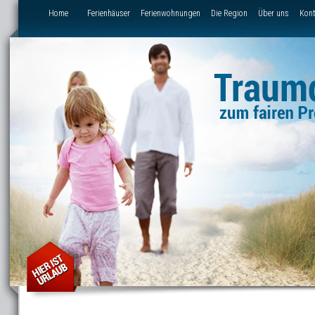
Direkt zum Inhalt
Home
Ferienhäuser
Ferienwohnungen
Die Region
Über uns
Kont