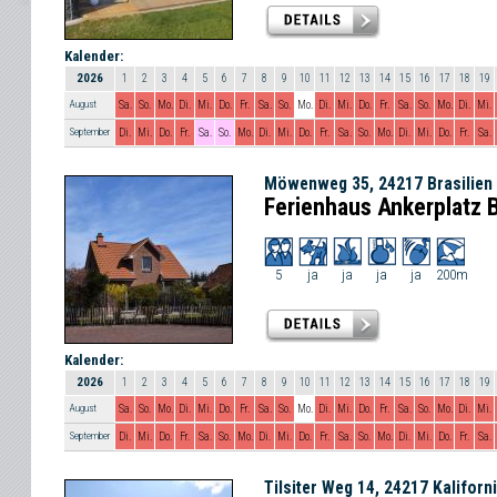
Kalender:
2026
1
2
3
4
5
6
7
8
9
10
11
12
13
14
15
16
17
18
19
August
Sa.
So.
Mo.
Di.
Mi.
Do.
Fr.
Sa.
So.
Mo.
Di.
Mi.
Do.
Fr.
Sa.
So.
Mo.
Di.
Mi.
September
Di.
Mi.
Do.
Fr.
Sa.
So.
Mo.
Di.
Mi.
Do.
Fr.
Sa.
So.
Mo.
Di.
Mi.
Do.
Fr.
Sa.
Möwenweg 35, 24217 Brasilien
Ferienhaus Ankerplatz B
5
ja
ja
ja
ja
200m
Kalender:
2026
1
2
3
4
5
6
7
8
9
10
11
12
13
14
15
16
17
18
19
August
Sa.
So.
Mo.
Di.
Mi.
Do.
Fr.
Sa.
So.
Mo.
Di.
Mi.
Do.
Fr.
Sa.
So.
Mo.
Di.
Mi.
September
Di.
Mi.
Do.
Fr.
Sa.
So.
Mo.
Di.
Mi.
Do.
Fr.
Sa.
So.
Mo.
Di.
Mi.
Do.
Fr.
Sa.
Tilsiter Weg 14, 24217 Kaliforn