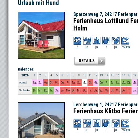
Urlaub mit Hund
Spatzenweg 7, 24217 Ferienpa
Ferienhaus Lottilund Fe
Holm
6
ja
ja
ja
ja
750m
Kalender:
2026
1
2
3
4
5
6
7
8
9
10
11
12
13
14
15
16
17
18
19
August
Sa.
So.
Mo.
Di.
Mi.
Do.
Fr.
Sa.
So.
Mo.
Di.
Mi.
Do.
Fr.
Sa.
So.
Mo.
Di.
Mi.
September
Di.
Mi.
Do.
Fr.
Sa.
So.
Mo.
Di.
Mi.
Do.
Fr.
Sa.
So.
Mo.
Di.
Mi.
Do.
Fr.
Sa.
Lerchenweg 4, 24217 Ferienpa
Ferienhaus Klitbo Ferie
6
ja
ja
ja
ja
750m