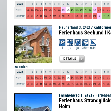
2026
1
2
3
4
5
6
7
8
9
10
11
12
13
14
15
16
17
18
19
August
Sa.
So.
Mo.
Di.
Mi.
Do.
Fr.
Sa.
So.
Mo.
Di.
Mi.
Do.
Fr.
Sa.
So.
Mo.
Di.
Mi.
September
Di.
Mi.
Do.
Fr.
Sa.
So.
Mo.
Di.
Mi.
Do.
Fr.
Sa.
So.
Mo.
Di.
Mi.
Do.
Fr.
Sa.
Haunerland 3, 24217 Kalifornie
Ferienhaus Seehund I Ka
4
ja
ja
350m
nein
Kalender:
2026
1
2
3
4
5
6
7
8
9
10
11
12
13
14
15
16
17
18
19
August
Sa.
So.
Mo.
Di.
Mi.
Do.
Fr.
Sa.
So.
Mo.
Di.
Mi.
Do.
Fr.
Sa.
So.
Mo.
Di.
Mi.
September
Di.
Mi.
Do.
Fr.
Sa.
So.
Mo.
Di.
Mi.
Do.
Fr.
Sa.
So.
Mo.
Di.
Mi.
Do.
Fr.
Sa.
Fasanenweg 1, 24217 Ferienpa
Ferienhaus Strandglück
Holm