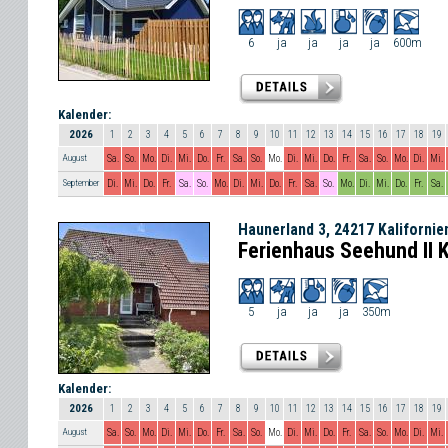
6
ja
ja
ja
ja
600m
Kalender:
2026
1
2
3
4
5
6
7
8
9
10
11
12
13
14
15
16
17
18
19
August
Sa.
So.
Mo.
Di.
Mi.
Do.
Fr.
Sa.
So.
Mo.
Di.
Mi.
Do.
Fr.
Sa.
So.
Mo.
Di.
Mi.
September
Di.
Mi.
Do.
Fr.
Sa.
So.
Mo.
Di.
Mi.
Do.
Fr.
Sa.
So.
Mo.
Di.
Mi.
Do.
Fr.
Sa.
Haunerland 3, 24217 Kalifornie
Ferienhaus Seehund II K
5
ja
ja
ja
350m
Kalender:
2026
1
2
3
4
5
6
7
8
9
10
11
12
13
14
15
16
17
18
19
August
Sa.
So.
Mo.
Di.
Mi.
Do.
Fr.
Sa.
So.
Mo.
Di.
Mi.
Do.
Fr.
Sa.
So.
Mo.
Di.
Mi.