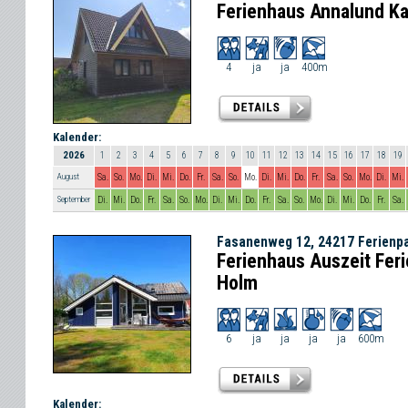
Ferienhaus Annalund Ka
4
ja
ja
400m
Kalender:
2026
1
2
3
4
5
6
7
8
9
10
11
12
13
14
15
16
17
18
19
August
Sa.
So.
Mo.
Di.
Mi.
Do.
Fr.
Sa.
So.
Mo.
Di.
Mi.
Do.
Fr.
Sa.
So.
Mo.
Di.
Mi.
September
Di.
Mi.
Do.
Fr.
Sa.
So.
Mo.
Di.
Mi.
Do.
Fr.
Sa.
So.
Mo.
Di.
Mi.
Do.
Fr.
Sa.
Fasanenweg 12, 24217 Ferienp
Ferienhaus Auszeit Fer
Holm
6
ja
ja
ja
ja
600m
Kalender: