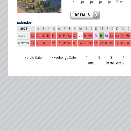
5
ja
ja
ja
ja
750m
Kalender:
2026
1
2
3
4
5
6
7
8
9
10
11
12
13
14
15
16
17
18
19
August
Sa.
So.
Mo.
Di.
Mi.
Do.
Fr.
Sa.
So.
Mo.
Di.
Mi.
Do.
Fr.
Sa.
So.
Mo.
Di.
Mi.
September
Di.
Mi.
Do.
Fr.
Sa.
So.
Mo.
Di.
Mi.
Do.
Fr.
Sa.
So.
Mo.
Di.
Mi.
Do.
Fr.
Sa.
« erste Seite
‹ vorherige Seite
1
2
3
4
Seiten
Seite ›
letzte Seite »