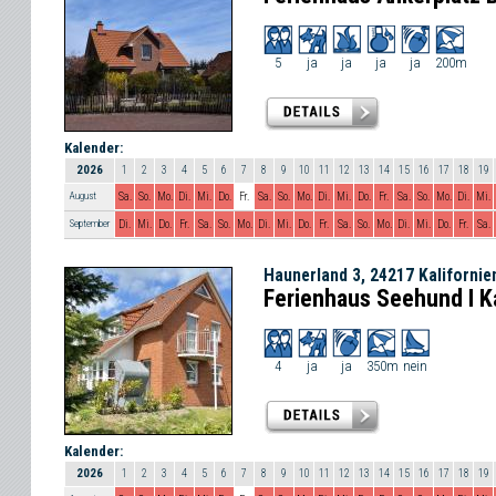
5
ja
ja
ja
ja
200m
Kalender:
2026
1
2
3
4
5
6
7
8
9
10
11
12
13
14
15
16
17
18
19
August
Sa.
So.
Mo.
Di.
Mi.
Do.
Fr.
Sa.
So.
Mo.
Di.
Mi.
Do.
Fr.
Sa.
So.
Mo.
Di.
Mi.
September
Di.
Mi.
Do.
Fr.
Sa.
So.
Mo.
Di.
Mi.
Do.
Fr.
Sa.
So.
Mo.
Di.
Mi.
Do.
Fr.
Sa.
Haunerland 3, 24217 Kalifornie
Ferienhaus Seehund I Ka
4
ja
ja
350m
nein
Kalender:
2026
1
2
3
4
5
6
7
8
9
10
11
12
13
14
15
16
17
18
19