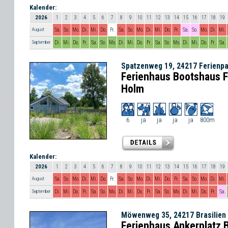
Kalender:
2026
1
2
3
4
5
6
7
8
9
10
11
12
13
14
15
16
17
18
19
August
Sa.
So.
Mo.
Di.
Mi.
Do.
Fr.
Sa.
So.
Mo.
Di.
Mi.
Do.
Fr.
Sa.
So.
Mo.
Di.
Mi.
September
Di.
Mi.
Do.
Fr.
Sa.
So.
Mo.
Di.
Mi.
Do.
Fr.
Sa.
So.
Mo.
Di.
Mi.
Do.
Fr.
Sa.
Spatzenweg 19, 24217 Ferienp
Ferienhaus Bootshaus F
Holm
6
ja
ja
ja
ja
800m
Kalender:
2026
1
2
3
4
5
6
7
8
9
10
11
12
13
14
15
16
17
18
19
August
Sa.
So.
Mo.
Di.
Mi.
Do.
Fr.
Sa.
So.
Mo.
Di.
Mi.
Do.
Fr.
Sa.
So.
Mo.
Di.
Mi.
September
Di.
Mi.
Do.
Fr.
Sa.
So.
Mo.
Di.
Mi.
Do.
Fr.
Sa.
So.
Mo.
Di.
Mi.
Do.
Fr.
Sa.
Möwenweg 35, 24217 Brasilien
Ferienhaus Ankerplatz B