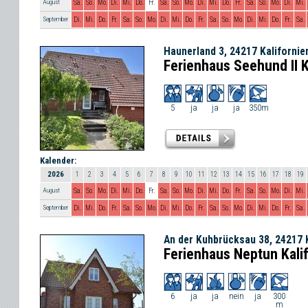
August
Sa.
So.
Mo.
Di.
Mi.
Do.
Fr.
Sa.
So.
Mo.
Di.
Mi.
Do.
Fr.
Sa.
So.
Mo.
Di.
Mi.
September
Di.
Mi.
Do.
Fr.
Sa.
So.
Mo.
Di.
Mi.
Do.
Fr.
Sa.
So.
Mo.
Di.
Mi.
Do.
Fr.
Sa.
Haunerland 3, 24217 Kalifornie
Ferienhaus Seehund II K
5
ja
ja
ja
350m
Kalender:
2026
1
2
3
4
5
6
7
8
9
10
11
12
13
14
15
16
17
18
19
August
Sa.
So.
Mo.
Di.
Mi.
Do.
Fr.
Sa.
So.
Mo.
Di.
Mi.
Do.
Fr.
Sa.
So.
Mo.
Di.
Mi.
September
Di.
Mi.
Do.
Fr.
Sa.
So.
Mo.
Di.
Mi.
Do.
Fr.
Sa.
So.
Mo.
Di.
Mi.
Do.
Fr.
Sa.
An der Kuhbrücksau 38, 24217 K
Ferienhaus Neptun Kali
6
ja
ja
nein
ja
300
m