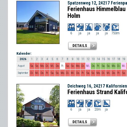
Spatzenweg 12, 24217 Ferienp
Ferienhaus Himmelblau 
Holm
6
ja
ja
ja
ja
750m
Kalender:
2026
1
2
3
4
5
6
7
8
9
10
11
12
13
14
15
16
17
18
19
August
Sa.
So.
Mo.
Di.
Mi.
Do.
Fr.
Sa.
So.
Mo.
Di.
Mi.
Do.
Fr.
Sa.
So.
Mo.
Di.
Mi.
September
Di.
Mi.
Do.
Fr.
Sa.
So.
Mo.
Di.
Mi.
Do.
Fr.
Sa.
So.
Mo.
Di.
Mi.
Do.
Fr.
Sa.
Deichweg 16, 24217 Kalifornien
Ferienhaus Strand Kalif
6
ja
ja
20m
ja