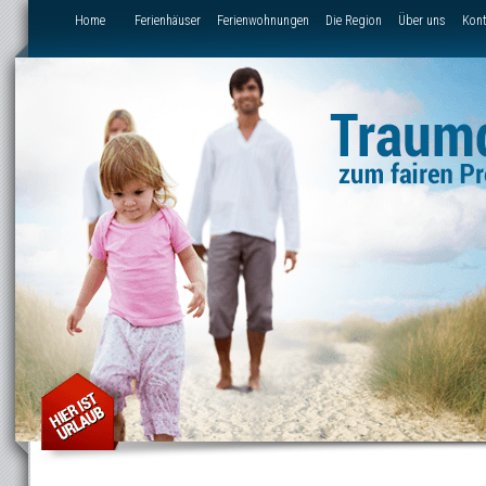
Direkt zum Inhalt
Home
Ferienhäuser
Ferienwohnungen
Die Region
Über uns
Kont