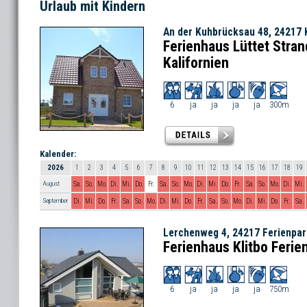
Urlaub mit Kindern
An der Kuhbrücksau 48, 24217 K
Ferienhaus Lüttet Stra
Kalifornien
6
ja
ja
ja
ja
300m
Kalender:
2026
1
2
3
4
5
6
7
8
9
10
11
12
13
14
15
16
17
18
19
August
Sa.
So.
Mo.
Di.
Mi.
Do.
Fr.
Sa.
So.
Mo.
Di.
Mi.
Do.
Fr.
Sa.
So.
Mo.
Di.
Mi.
September
Di.
Mi.
Do.
Fr.
Sa.
So.
Mo.
Di.
Mi.
Do.
Fr.
Sa.
So.
Mo.
Di.
Mi.
Do.
Fr.
Sa.
Lerchenweg 4, 24217 Ferienpa
Ferienhaus Klitbo Ferie
6
ja
ja
ja
ja
750m