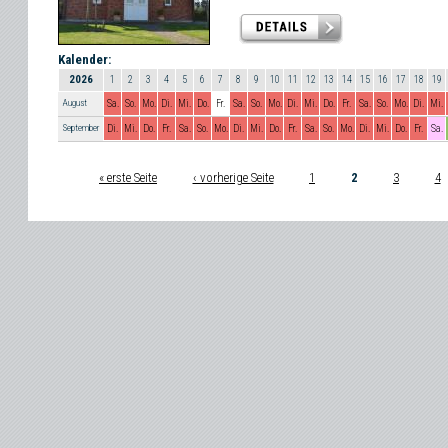
Kalender:
2026
1
2
3
4
5
6
7
8
9
10
11
12
13
14
15
16
17
18
19
August
Sa.
So.
Mo.
Di.
Mi.
Do.
Fr.
Sa.
So.
Mo.
Di.
Mi.
Do.
Fr.
Sa.
So.
Mo.
Di.
Mi.
September
Di.
Mi.
Do.
Fr.
Sa.
So.
Mo.
Di.
Mi.
Do.
Fr.
Sa.
So.
Mo.
Di.
Mi.
Do.
Fr.
Sa.
« erste Seite
‹ vorherige Seite
1
2
3
4
Seiten