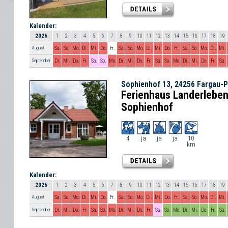
Kalender:
2026
1
2
3
4
5
6
7
8
9
10
11
12
13
14
15
16
17
18
19
August
Sa.
So.
Mo.
Di.
Mi.
Do.
Fr.
Sa.
So.
Mo.
Di.
Mi.
Do.
Fr.
Sa.
So.
Mo.
Di.
Mi.
September
Di.
Mi.
Do.
Fr.
Sa.
So.
Mo.
Di.
Mi.
Do.
Fr.
Sa.
So.
Mo.
Di.
Mi.
Do.
Fr.
Sa.
Sophienhof 13, 24256 Fargau-P
Ferienhaus Landerleben
Sophienhof
4
ja
ja
ja
10
km
Kalender:
2026
1
2
3
4
5
6
7
8
9
10
11
12
13
14
15
16
17
18
19
August
Sa.
So.
Mo.
Di.
Mi.
Do.
Fr.
Sa.
So.
Mo.
Di.
Mi.
Do.
Fr.
Sa.
So.
Mo.
Di.
Mi.
September
Di.
Mi.
Do.
Fr.
Sa.
So.
Mo.
Di.
Mi.
Do.
Fr.
Sa.
So.
Mo.
Di.
Mi.
Do.
Fr.
Sa.