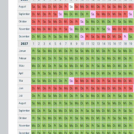
August
Sa.
So.
Mo.
Di.
Mi.
Do.
Fr.
Sa.
So.
Mo.
Di.
Mi.
Do.
Fr.
Sa.
So.
Mo.
Di.
Mi.
September
Di.
Mi.
Do.
Fr.
Sa.
So.
Mo.
Di.
Mi.
Do.
Fr.
Sa.
So.
Mo.
Di.
Mi.
Do.
Fr.
Sa.
Oktober
Do.
Fr.
Sa.
So.
Mo.
Di.
Mi.
Do.
Fr.
Sa.
So.
Mo.
Di.
Mi.
Do.
Fr.
Sa.
So.
Mo.
November
So.
Mo.
Di.
Mi.
Do.
Fr.
Sa.
So.
Mo.
Di.
Mi.
Do.
Fr.
Sa.
So.
Mo.
Di.
Mi.
Do.
Dezember
Di.
Mi.
Do.
Fr.
Sa.
So.
Mo.
Di.
Mi.
Do.
Fr.
Sa.
So.
Mo.
Di.
Mi.
Do.
Fr.
Sa.
2027
1
2
3
4
5
6
7
8
9
10
11
12
13
14
15
16
17
18
19
Januar
Fr.
Sa.
So.
Mo.
Di.
Mi.
Do.
Fr.
Sa.
So.
Mo.
Di.
Mi.
Do.
Fr.
Sa.
So.
Mo.
Di.
Februar
Mo.
Di.
Mi.
Do.
Fr.
Sa.
So.
Mo.
Di.
Mi.
Do.
Fr.
Sa.
So.
Mo.
Di.
Mi.
Do.
Fr.
März
Mo.
Di.
Mi.
Do.
Fr.
Sa.
So.
Mo.
Di.
Mi.
Do.
Fr.
Sa.
So.
Mo.
Di.
Mi.
Do.
Fr.
April
Do.
Fr.
Sa.
So.
Mo.
Di.
Mi.
Do.
Fr.
Sa.
So.
Mo.
Di.
Mi.
Do.
Fr.
Sa.
So.
Mo.
Mai
Sa.
So.
Mo.
Di.
Mi.
Do.
Fr.
Sa.
So.
Mo.
Di.
Mi.
Do.
Fr.
Sa.
So.
Mo.
Di.
Mi.
Juni
Di.
Mi.
Do.
Fr.
Sa.
So.
Mo.
Di.
Mi.
Do.
Fr.
Sa.
So.
Mo.
Di.
Mi.
Do.
Fr.
Sa.
Juli
Do.
Fr.
Sa.
So.
Mo.
Di.
Mi.
Do.
Fr.
Sa.
So.
Mo.
Di.
Mi.
Do.
Fr.
Sa.
So.
Mo.
August
So.
Mo.
Di.
Mi.
Do.
Fr.
Sa.
So.
Mo.
Di.
Mi.
Do.
Fr.
Sa.
So.
Mo.
Di.
Mi.
Do.
September
Mi.
Do.
Fr.
Sa.
So.
Mo.
Di.
Mi.
Do.
Fr.
Sa.
So.
Mo.
Di.
Mi.
Do.
Fr.
Sa.
So.
Oktober
Fr.
Sa.
So.
Mo.
Di.
Mi.
Do.
Fr.
Sa.
So.
Mo.
Di.
Mi.
Do.
Fr.
Sa.
So.
Mo.
Di.
November
Mo.
Di.
Mi.
Do.
Fr.
Sa.
So.
Mo.
Di.
Mi.
Do.
Fr.
Sa.
So.
Mo.
Di.
Mi.
Do.
Fr.
Dezember
Mi.
Do.
Fr.
Sa.
So.
Mo.
Di.
Mi.
Do.
Fr.
Sa.
So.
Mo.
Di.
Mi.
Do.
Fr.
Sa.
So.