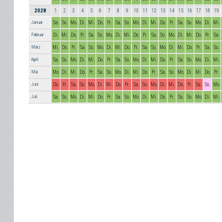
2028
1
2
3
4
5
6
7
8
9
10
11
12
13
14
15
16
17
18
19
Januar
Sa.
So.
Mo.
Di.
Mi.
Do.
Fr.
Sa.
So.
Mo.
Di.
Mi.
Do.
Fr.
Sa.
So.
Mo.
Di.
Mi.
Februar
Di.
Mi.
Do.
Fr.
Sa.
So.
Mo.
Di.
Mi.
Do.
Fr.
Sa.
So.
Mo.
Di.
Mi.
Do.
Fr.
Sa.
März
Mi.
Do.
Fr.
Sa.
So.
Mo.
Di.
Mi.
Do.
Fr.
Sa.
So.
Mo.
Di.
Mi.
Do.
Fr.
Sa.
So.
April
Sa.
So.
Mo.
Di.
Mi.
Do.
Fr.
Sa.
So.
Mo.
Di.
Mi.
Do.
Fr.
Sa.
So.
Mo.
Di.
Mi.
Mai
Mo.
Di.
Mi.
Do.
Fr.
Sa.
So.
Mo.
Di.
Mi.
Do.
Fr.
Sa.
So.
Mo.
Di.
Mi.
Do.
Fr.
Juni
Do.
Fr.
Sa.
So.
Mo.
Di.
Mi.
Do.
Fr.
Sa.
So.
Mo.
Di.
Mi.
Do.
Fr.
Sa.
So.
Mo.
Juli
Sa.
So.
Mo.
Di.
Mi.
Do.
Fr.
Sa.
So.
Mo.
Di.
Mi.
Do.
Fr.
Sa.
So.
Mo.
Di.
Mi.