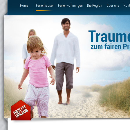
Direkt zum Inhalt
Home
Ferienhäuser
Ferienwohnungen
Die Region
Über uns
Kont