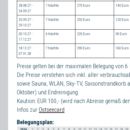
28.08.27 -
7 Nächte
270 Euro
140 Euro
24.09.27
25.09.27 -
7 Nächte
250 Euro
120 Euro
29.10.27
30.10.27 -
6 Nächte
220 Euro
90 Euro
17.12.27
18.12.27 -
7 Nächte
290 Euro
160 Euro
07.01.28
Preise gelten bei der maximalen Belegung von 6
Die Preise verstehen sich inkl. aller verbrauch
sowie Sauna, WLAN, Sky-TV, Saisonstrandkorb a
Oktober) und Endreinigung.
Kaution: EUR 100,- (wird nach Abreise gemäß de
Infos zur
Ostseecard
Belegungsplan:
2026
1
2
3
4
5
6
7
8
9
10
11
12
13
14
15
16
17
18
19