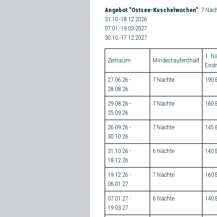
Angebot "Ostsee-Kuschelwochen"
: 7 Näc
31.10.-18.12.2026
07.01.-19.03.2027
30.10.-17.12.2027
1. Na
Zeitraum
Mindestaufenthalt
Endr
27.06.26 -
7 Nächte
190 
28.08.26
29.08.26 -
7 Nächte
160 
25.09.26
26.09.26 -
7 Nächte
145 
30.10.26
31.10.26 -
6 Nächte
140 
18.12.26
19.12.26 -
7 Nächte
160 
06.01.27
07.01.27 -
6 Nächte
140 
19.03.27