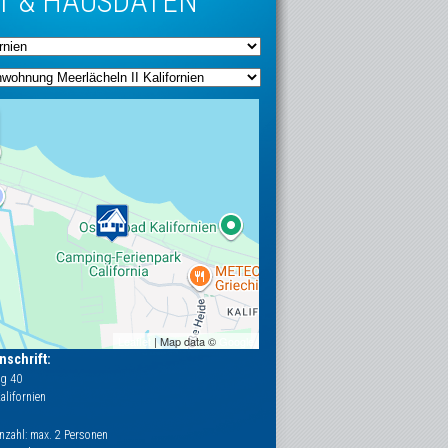
T & HAUSDATEN
Leaflet
| Map data ©
Google
schrift:
g 40
alifornien
nzahl: max. 2 Personen