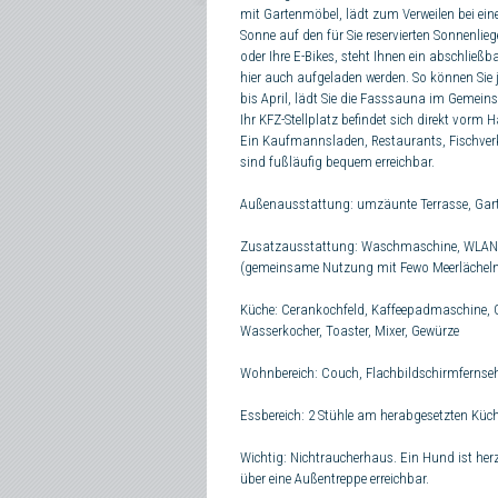
mit Gartenmöbel, lädt zum Verweilen bei ein
Sonne auf den für Sie reservierten Sonnenlieg
oder Ihre E-Bikes, steht Ihnen ein abschlie
hier auch aufgeladen werden. So können Sie 
bis April, lädt Sie die Fasssauna im Gemei
Ihr KFZ-Stellplatz befindet sich direkt vorm 
Ein Kaufmannsladen, Restaurants, Fischver
sind fußläufig bequem erreichbar.
Außenausstattung: umzäunte Terrasse, Gar
Zusatzausstattung: Waschmaschine, WLAN, 
(gemeinsame Nutzung mit Fewo Meerlächeln
Küche: Cerankochfeld, Kaffeepadmaschine, Ge
Wasserkocher, Toaster, Mixer, Gewürze
Wohnbereich: Couch, Flachbildschirmfernsehe
Essbereich: 2 Stühle am herabgesetzten Küc
Wichtig: Nichtraucherhaus. Ein Hund ist her
über eine Außentreppe erreichbar.