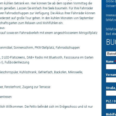
Größe 
em kühlen Getränk ein. Hier können Sie ab dem späten Vormittag die
Ostsee-
en genießen. Lassen Sie einfach Ihre Seele baumeln. Für Ihre Fahrräder
ßbarer Fahrradschuppen zur Verfügung. Die Akkus Ihrer Fahrräder können
Innenau
jederzeit auf große Tour gehen. In den kühlen Monaten von September
Schlafz
nschaftsgarten zum Relaxen und Wohlfühlen ein.
Haus.
Schlafz
kauf sowie ein Fahrradverleih mit einem angeschlossenem Minigolfplatz
Bad: eb
BU
tenmöbel, Sonnenschirm, PKW-Stellplatz, Fahrradschuppen
2 LED-Flatscreens, DAB+ Radio mit Bluetooth, Fasssauna im Garten
Name
*
 I), Fußbodenheizung
schirrspüler, Kühlschrank, Gefrierfach, Backofen, Mikrowelle,
Vorna
r, Fensterfront, Zugang zur Terrasse
Straße
hentresen
PLZ / O
zlich Willkommen. Die FeWo befindet sich im Erdgeschoss und ist nur
Mobilf