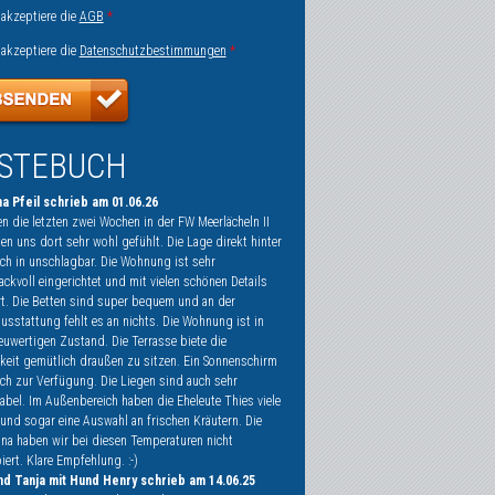
 akzeptiere die
AGB
*
 akzeptiere die
Datenschutzbestimmungen
*
STEBUCH
na Pfeil schrieb am 01.06.26
n die letzten zwei Wochen in der FW Meerlächeln II
n uns dort sehr wohl gefühlt. Die Lage direkt hinter
ch in unschlagbar. Die Wohnung ist sehr
ckvoll eingerichtet und mit vielen schönen Details
rt. Die Betten sind super bequem und an der
usstattung fehlt es an nichts. Die Wohnung ist in
euwertigen Zustand. Die Terrasse biete die
keit gemütlich draußen zu sitzen. Ein Sonnenschirm
uch zur Verfügung. Die Liegen sind auch sehr
abel. Im Außenbereich haben die Eheleute Thies viele
und sogar eine Auswahl an frischen Kräutern. Die
na haben wir bei diesen Temperaturen nicht
ert. Klare Empfehlung. :-)
d Tanja mit Hund Henry schrieb am 14.06.25