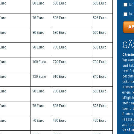
Euro
80 Euro
630 Euro
560 Euro
Ich
Ich
Euro
75 Euro
595 Euro
525 Euro
Euro
80 Euro
630 Euro
560 Euro
GÄ
Euro
90 Euro
700 Euro
630 Euro
Christi
Wir ware
Euro
100 Euro
770 Euro
700 Euro
und habe
dem Dei
geschma
Euro
120 Euro
910 Euro
840 Euro
dekorie
Küchena
Euro
90 Euro
700 Euro
630 Euro
einem n
Möglich
steht a
Euro
75 Euro
595 Euro
525 Euro
komfort
Blumen 
Fasssau
Euro
70 Euro
490 Euro
420 Euro
ausprobi
René un