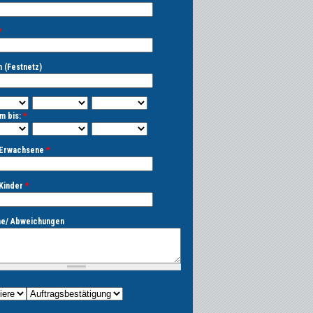
*
 (Festnetz)
Monat
Jahr
m bis:
*
Monat
Jahr
 Erwachsene
*
 Kinder
*
e/ Abweichungen