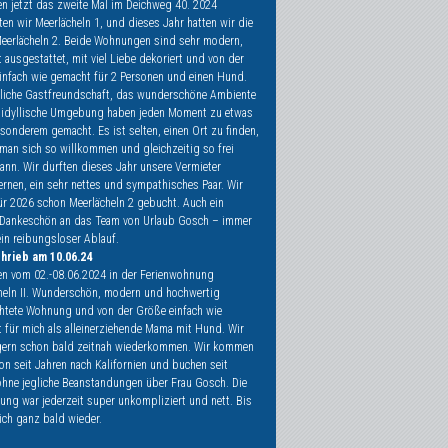
en jetzt das zweite Mal im Deichweg 40. 2024
en wir Meerlächeln 1, und dieses Jahr hatten wir die
erlächeln 2. Beide Wohnungen sind sehr modern,
 ausgestattet, mit viel Liebe dekoriert und von der
infach wie gemacht für 2 Personen und einen Hund.
zliche Gastfreundschaft, das wunderschöne Ambiente
 idyllische Umgebung haben jeden Moment zu etwas
sonderem gemacht. Es ist selten, einen Ort zu finden,
man sich so willkommen und gleichzeitig so frei
ann. Wir durften dieses Jahr unsere Vermieter
ernen, ein sehr nettes und sympathisches Paar. Wir
ür 2026 schon Meerlächeln 2 gebucht. Auch ein
Dankeschön an das Team von Urlaub Gosch – immer
ein reibungsloser Ablauf.
chrieb am 10.06.24
en vom 02.-08.06.2024 in der Ferienwohnung
heln II. Wunderschön, modern und hochwertig
chtete Wohnung und von der Größe einfach wie
 für mich als alleinerziehende Mama mit Hund. Wir
gern schon bald zeitnah wiederkommen. Wir kommen
on seit Jahren nach Kalifornien und buchen seit
ohne jegliche Beanstandungen über Frau Gosch. Die
ung war jederzeit super unkompliziert und nett. Bis
ich ganz bald wieder.