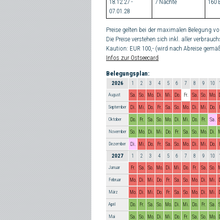
18.12.27 -
7 Nächte
160 
07.01.28
Preise gelten bei der maximalen Belegung vo
Die Preise verstehen sich inkl. aller verb
Kaution: EUR 100,- (wird nach Abreise gem
Infos zur Ostseecard
Belegungsplan:
2026
1
2
3
4
5
6
7
8
9
10
August
Sa.
So.
Mo.
Di.
Mi.
Do.
Fr.
Sa.
So.
Mo.
September
Di.
Mi.
Do.
Fr.
Sa.
So.
Mo.
Di.
Mi.
Do.
Oktober
Do.
Fr.
Sa.
So.
Mo.
Di.
Mi.
Do.
Fr.
Sa.
November
So.
Mo.
Di.
Mi.
Do.
Fr.
Sa.
So.
Mo.
Di.
Dezember
Di.
Mi.
Do.
Fr.
Sa.
So.
Mo.
Di.
Mi.
Do.
2027
1
2
3
4
5
6
7
8
9
10
Januar
Fr.
Sa.
So.
Mo.
Di.
Mi.
Do.
Fr.
Sa.
So.
Februar
Mo.
Di.
Mi.
Do.
Fr.
Sa.
So.
Mo.
Di.
Mi.
März
Mo.
Di.
Mi.
Do.
Fr.
Sa.
So.
Mo.
Di.
Mi.
April
Do.
Fr.
Sa.
So.
Mo.
Di.
Mi.
Do.
Fr.
Sa.
Mai
Sa.
So.
Mo.
Di.
Mi.
Do.
Fr.
Sa.
So.
Mo.