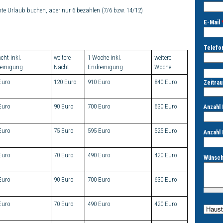
hte Urlaub buchen, aber nur 6 bezahlen (7/6 bzw. 14/12)
E-Mail
Telefon
cht inkl.
weitere
1 Woche inkl.
weitere
einigung
Nacht
Endreinigung
Woche
Tag
Euro
120 Euro
910 Euro
840 Euro
Zeitrau
Tag
Euro
90 Euro
700 Euro
630 Euro
Anzahl
Euro
75 Euro
595 Euro
525 Euro
Anzahl
Euro
70 Euro
490 Euro
420 Euro
Wünsch
Euro
90 Euro
700 Euro
630 Euro
Euro
70 Euro
490 Euro
420 Euro