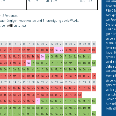
Euro
90 Euro
700 Euro
630 Euro
Wir war
bewohnt
FEWO Me
sehr gut
n 2 Personen.
Größe e
rauchsabhängigen Nebenkosten und Endreinigung sowie WLAN.
Die her
äß den
AGB
erstattet)
und die
ganz Be
an dem 
fühlen k
11
12
13
14
15
16
17
18
19
20
21
22
23
24
25
26
27
28
29
30
31
kennenl
Di.
Mi.
Do.
Fr.
Sa.
So.
Mo.
Di.
Mi.
Do.
Fr.
Sa.
So.
Mo.
Di.
Mi.
Do.
Fr.
Sa.
So.
Mo.
haben f
Fr.
Sa.
So.
Mo.
Di.
Mi.
Do.
Fr.
Sa.
So.
Mo.
Di.
Mi.
Do.
Fr.
Sa.
So.
Mo.
Di.
Mi.
großes 
wieder 
So.
Mo.
Di.
Mi.
Do.
Fr.
Sa.
So.
Mo.
Di.
Mi.
Do.
Fr.
Sa.
So.
Mo.
Di.
Mi.
Do.
Fr.
Sa.
Julia s
Mi.
Do.
Fr.
Sa.
So.
Mo.
Di.
Mi.
Do.
Fr.
Sa.
So.
Mo.
Di.
Mi.
Do.
Fr.
Sa.
So.
Mo.
Wir war
Meerläc
Fr.
Sa.
So.
Mo.
Di.
Mi.
Do.
Fr.
Sa.
So.
Mo.
Di.
Mi.
Do.
Fr.
Sa.
So.
Mo.
Di.
Mi.
Do.
eingeri
11
12
13
14
15
16
17
18
19
20
21
22
23
24
25
26
27
28
29
30
31
gemacht
Mo.
Di.
Mi.
Do.
Fr.
Sa.
So.
Mo.
Di.
Mi.
Do.
Fr.
Sa.
So.
Mo.
Di.
Mi.
Do.
Fr.
Sa.
So.
wollen 
nun sch
Do.
Fr.
Sa.
So.
Mo.
Di.
Mi.
Do.
Fr.
Sa.
So.
Mo.
Di.
Mi.
Do.
Fr.
Sa.
So.
Jahren 
Do.
Fr.
Sa.
So.
Mo.
Di.
Mi.
Do.
Fr.
Sa.
So.
Mo.
Di.
Mi.
Do.
Fr.
Sa.
So.
Mo.
Di.
Mi.
Abwickl
So.
Mo.
Di.
Mi.
Do.
Fr.
Sa.
So.
Mo.
Di.
Mi.
Do.
Fr.
Sa.
So.
Mo.
Di.
Mi.
Do.
Fr.
hoffentl
Di.
Mi.
Do.
Fr.
Sa.
So.
Mo.
Di.
Mi.
Do.
Fr.
Sa.
So.
Mo.
Di.
Mi.
Do.
Fr.
Sa.
So.
Mo.