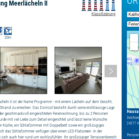
OR
ng Meerlächeln II
Klassifizierung
+
20m
-
heln II ist der Name Programm - mit einem Lächeln auf dem Gesicht,
Strand zu erreichen. Das Domizil besticht durch seine erstklassige Lage
Hausan
n der geschmackvoll eingerichteten Ferienwohnung, bis zu 2 Personen
Deichwe
urde mit viel Liebe zum Detail eingerichtet und lässt keine Wünsche
24217
K
ner Küche, ein Schlafzimmer mit Doppelbett sowie ein großzügiges
 das Schlafzimmer verfügen über einen LED-Flatscreen. In der
Persone
um sich auch hier rund um wohlzufühlen. Ihr großzügiger Terrassenbereich