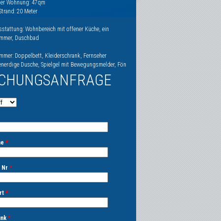
der Wohnung: 47qm
Strand: 20 Meter
sstattung: Wohnbereich mit offener Küche, ein
immer, Duschbad
immer: Doppelbett, Kleiderschrank, Fernseher
enerdige Dusche, Spielgel mit Bewegungsmelder, Fön
CHUNGSANFRAGE
me
*
, Nr
*
rt
*
unk
*