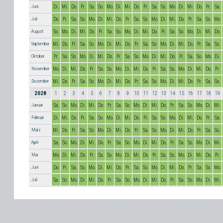
Juni
Di.
Mi.
Do.
Fr.
Sa.
So.
Mo.
Di.
Mi.
Do.
Fr.
Sa.
So.
Mo.
Di.
Mi.
Do.
Fr.
Sa.
Juli
Do.
Fr.
Sa.
So.
Mo.
Di.
Mi.
Do.
Fr.
Sa.
So.
Mo.
Di.
Mi.
Do.
Fr.
Sa.
So.
Mo.
August
So.
Mo.
Di.
Mi.
Do.
Fr.
Sa.
So.
Mo.
Di.
Mi.
Do.
Fr.
Sa.
So.
Mo.
Di.
Mi.
Do.
September
Mi.
Do.
Fr.
Sa.
So.
Mo.
Di.
Mi.
Do.
Fr.
Sa.
So.
Mo.
Di.
Mi.
Do.
Fr.
Sa.
So.
Oktober
Fr.
Sa.
So.
Mo.
Di.
Mi.
Do.
Fr.
Sa.
So.
Mo.
Di.
Mi.
Do.
Fr.
Sa.
So.
Mo.
Di.
November
Mo.
Di.
Mi.
Do.
Fr.
Sa.
So.
Mo.
Di.
Mi.
Do.
Fr.
Sa.
So.
Mo.
Di.
Mi.
Do.
Fr.
Dezember
Mi.
Do.
Fr.
Sa.
So.
Mo.
Di.
Mi.
Do.
Fr.
Sa.
So.
Mo.
Di.
Mi.
Do.
Fr.
Sa.
So.
2028
1
2
3
4
5
6
7
8
9
10
11
12
13
14
15
16
17
18
19
Januar
Sa.
So.
Mo.
Di.
Mi.
Do.
Fr.
Sa.
So.
Mo.
Di.
Mi.
Do.
Fr.
Sa.
So.
Mo.
Di.
Mi.
Februar
Di.
Mi.
Do.
Fr.
Sa.
So.
Mo.
Di.
Mi.
Do.
Fr.
Sa.
So.
Mo.
Di.
Mi.
Do.
Fr.
Sa.
März
Mi.
Do.
Fr.
Sa.
So.
Mo.
Di.
Mi.
Do.
Fr.
Sa.
So.
Mo.
Di.
Mi.
Do.
Fr.
Sa.
So.
April
Sa.
So.
Mo.
Di.
Mi.
Do.
Fr.
Sa.
So.
Mo.
Di.
Mi.
Do.
Fr.
Sa.
So.
Mo.
Di.
Mi.
Mai
Mo.
Di.
Mi.
Do.
Fr.
Sa.
So.
Mo.
Di.
Mi.
Do.
Fr.
Sa.
So.
Mo.
Di.
Mi.
Do.
Fr.
Juni
Do.
Fr.
Sa.
So.
Mo.
Di.
Mi.
Do.
Fr.
Sa.
So.
Mo.
Di.
Mi.
Do.
Fr.
Sa.
So.
Mo.
Juli
Sa.
So.
Mo.
Di.
Mi.
Do.
Fr.
Sa.
So.
Mo.
Di.
Mi.
Do.
Fr.
Sa.
So.
Mo.
Di.
Mi.