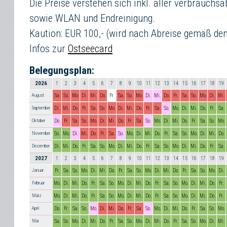
Die Preise verstehen sich inkl. aller verbrauch
sowie WLAN und Endreinigung.
Kaution: EUR 100,- (wird nach Abreise gemäß de
Infos zur
Ostseecard
Belegungsplan:
2026
1
2
3
4
5
6
7
8
9
10
11
12
13
14
15
16
17
18
19
August
Sa.
So.
Mo.
Di.
Mi.
Do.
Fr.
Sa.
So.
Mo.
Di.
Mi.
Do.
Fr.
Sa.
So.
Mo.
Di.
Mi.
September
Di.
Mi.
Do.
Fr.
Sa.
So.
Mo.
Di.
Mi.
Do.
Fr.
Sa.
So.
Mo.
Di.
Mi.
Do.
Fr.
Sa.
Oktober
Do.
Fr.
Sa.
So.
Mo.
Di.
Mi.
Do.
Fr.
Sa.
So.
Mo.
Di.
Mi.
Do.
Fr.
Sa.
So.
Mo.
November
So.
Mo.
Di.
Mi.
Do.
Fr.
Sa.
So.
Mo.
Di.
Mi.
Do.
Fr.
Sa.
So.
Mo.
Di.
Mi.
Do.
Dezember
Di.
Mi.
Do.
Fr.
Sa.
So.
Mo.
Di.
Mi.
Do.
Fr.
Sa.
So.
Mo.
Di.
Mi.
Do.
Fr.
Sa.
2027
1
2
3
4
5
6
7
8
9
10
11
12
13
14
15
16
17
18
19
Januar
Fr.
Sa.
So.
Mo.
Di.
Mi.
Do.
Fr.
Sa.
So.
Mo.
Di.
Mi.
Do.
Fr.
Sa.
So.
Mo.
Di.
Februar
Mo.
Di.
Mi.
Do.
Fr.
Sa.
So.
Mo.
Di.
Mi.
Do.
Fr.
Sa.
So.
Mo.
Di.
Mi.
Do.
Fr.
März
Mo.
Di.
Mi.
Do.
Fr.
Sa.
So.
Mo.
Di.
Mi.
Do.
Fr.
Sa.
So.
Mo.
Di.
Mi.
Do.
Fr.
April
Do.
Fr.
Sa.
So.
Mo.
Di.
Mi.
Do.
Fr.
Sa.
So.
Mo.
Di.
Mi.
Do.
Fr.
Sa.
So.
Mo.
Mai
Sa.
So.
Mo.
Di.
Mi.
Do.
Fr.
Sa.
So.
Mo.
Di.
Mi.
Do.
Fr.
Sa.
So.
Mo.
Di.
Mi.