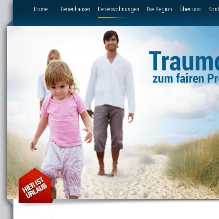
Direkt zum Inhalt
Home
Ferienhäuser
Ferienwohnungen
Die Region
Über uns
Kont