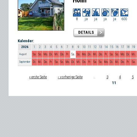
Holm
8
ja
ja
ja
ja
600
Kalender:
2026
1
2
3
4
5
6
7
8
9
10
11
12
13
14
15
16
17
18
19
August
Sa.
So.
Mo.
Di.
Mi.
Do.
Fr.
Sa.
So.
Mo.
Di.
Mi.
Do.
Fr.
Sa.
So.
Mo.
Di.
Mi.
September
Di.
Mi.
Do.
Fr.
Sa.
So.
Mo.
Di.
Mi.
Do.
Fr.
Sa.
So.
Mo.
Di.
Mi.
Do.
Fr.
Sa.
« erste Seite
‹ vorherige Seite
…
3
4
5
Seiten
11