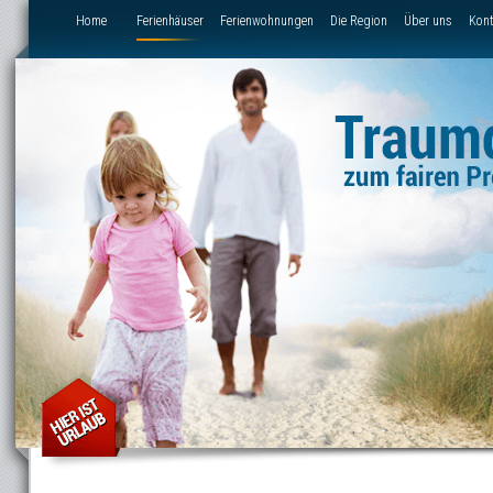
Direkt zum Inhalt
Home
Ferienhäuser
Ferienwohnungen
Die Region
Über uns
Kont