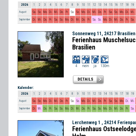
2026
1
2
3
4
5
6
7
8
9
10
11
12
13
14
15
16
17
18
19
August
Sa.
So.
Mo.
Di.
Mi.
Do.
Fr.
Sa.
So.
Mo.
Di.
Mi.
Do.
Fr.
Sa.
So.
Mo.
Di.
Mi.
September
Di.
Mi.
Do.
Fr.
Sa.
So.
Mo.
Di.
Mi.
Do.
Fr.
Sa.
So.
Mo.
Di.
Mi.
Do.
Fr.
Sa.
Sonnenweg 11, 24217 Brasilien
Ferienhaus Muschelsuc
Brasilien
4
nein
ja
130m
Kalender:
2026
1
2
3
4
5
6
7
8
9
10
11
12
13
14
15
16
17
18
19
August
Sa.
So.
Mo.
Di.
Mi.
Do.
Fr.
Sa.
So.
Mo.
Di.
Mi.
Do.
Fr.
Sa.
So.
Mo.
Di.
Mi.
September
Di.
Mi.
Do.
Fr.
Sa.
So.
Mo.
Di.
Mi.
Do.
Fr.
Sa.
So.
Mo.
Di.
Mi.
Do.
Fr.
Sa.
Lerchenweg 1 , 24214 Ferienpa
Ferienhaus Ostseelodge