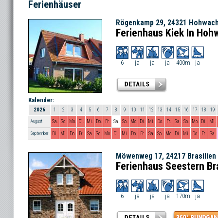
Ferienhäuser
Rögenkamp 29, 24321 Hohwach
Ferienhaus Kiek In Hoh
6
ja
ja
ja
400m
ja
Kalender:
2026
1
2
3
4
5
6
7
8
9
10
11
12
13
14
15
16
17
18
19
August
Sa.
So.
Mo.
Di.
Mi.
Do.
Fr.
Sa.
So.
Mo.
Di.
Mi.
Do.
Fr.
Sa.
So.
Mo.
Di.
Mi.
September
Di.
Mi.
Do.
Fr.
Sa.
So.
Mo.
Di.
Mi.
Do.
Fr.
Sa.
So.
Mo.
Di.
Mi.
Do.
Fr.
Sa.
Möwenweg 17, 24217 Brasilien
Ferienhaus Seestern Bra
6
ja
ja
ja
170m
ja