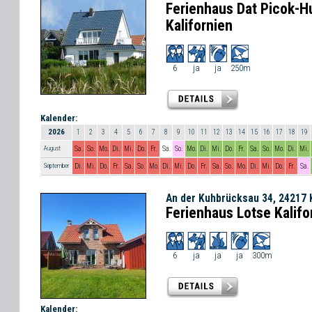
Ferienhaus Dat Picok-H
Kalifornien
6
ja
ja
250m
Kalender:
2026
1
2
3
4
5
6
7
8
9
10
11
12
13
14
15
16
17
18
19
August
Sa.
So.
Mo.
Di.
Mi.
Do.
Fr.
Sa.
So.
Mo.
Di.
Mi.
Do.
Fr.
Sa.
So.
Mo.
Di.
Mi.
September
Di.
Mi.
Do.
Fr.
Sa.
So.
Mo.
Di.
Mi.
Do.
Fr.
Sa.
So.
Mo.
Di.
Mi.
Do.
Fr.
Sa.
An der Kuhbrücksau 34, 24217 K
Ferienhaus Lotse Kalifo
6
ja
ja
ja
300m
Kalender: