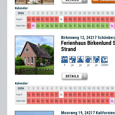
Kalender:
2026
1
2
3
4
5
6
7
8
9
10
11
12
13
14
15
16
17
18
19
August
Sa.
So.
Mo.
Di.
Mi.
Do.
Fr.
Sa.
So.
Mo.
Di.
Mi.
Do.
Fr.
Sa.
So.
Mo.
Di.
Mi.
September
Di.
Mi.
Do.
Fr.
Sa.
So.
Mo.
Di.
Mi.
Do.
Fr.
Sa.
So.
Mo.
Di.
Mi.
Do.
Fr.
Sa.
Birkenweg 12, 24217 Schönber
Ferienhaus Birkenlund 
Strand
4
ja
ja
ja
ja
250m
Kalender:
2026
1
2
3
4
5
6
7
8
9
10
11
12
13
14
15
16
17
18
19
August
Sa.
So.
Mo.
Di.
Mi.
Do.
Fr.
Sa.
So.
Mo.
Di.
Mi.
Do.
Fr.
Sa.
So.
Mo.
Di.
Mi.
September
Di.
Mi.
Do.
Fr.
Sa.
So.
Mo.
Di.
Mi.
Do.
Fr.
Sa.
So.
Mo.
Di.
Mi.
Do.
Fr.
Sa.
Moorweg 19, 24217 Kalifornien