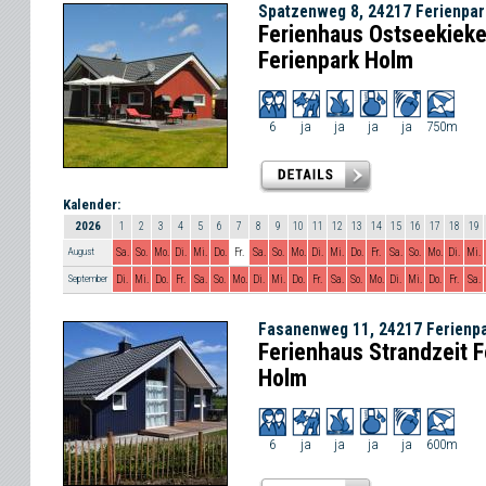
Spatzenweg 8, 24217 Ferienpa
Ferienhaus Ostseekieke
Ferienpark Holm
6
ja
ja
ja
ja
750m
Kalender:
2026
1
2
3
4
5
6
7
8
9
10
11
12
13
14
15
16
17
18
19
August
Sa.
So.
Mo.
Di.
Mi.
Do.
Fr.
Sa.
So.
Mo.
Di.
Mi.
Do.
Fr.
Sa.
So.
Mo.
Di.
Mi.
September
Di.
Mi.
Do.
Fr.
Sa.
So.
Mo.
Di.
Mi.
Do.
Fr.
Sa.
So.
Mo.
Di.
Mi.
Do.
Fr.
Sa.
Fasanenweg 11, 24217 Ferienp
Ferienhaus Strandzeit F
Holm
6
ja
ja
ja
ja
600m