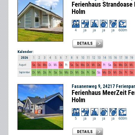
Ferienhaus Strandoase 
Holm
4
ja
ja
ja
ja
600m
Kalender:
2026
1
2
3
4
5
6
7
8
9
10
11
12
13
14
15
16
17
18
19
August
Sa.
So.
Mo.
Di.
Mi.
Do.
Fr.
Sa.
So.
Mo.
Di.
Mi.
Do.
Fr.
Sa.
So.
Mo.
Di.
Mi.
September
Di.
Mi.
Do.
Fr.
Sa.
So.
Mo.
Di.
Mi.
Do.
Fr.
Sa.
So.
Mo.
Di.
Mi.
Do.
Fr.
Sa.
Fasanenweg 9, 24217 Ferienpa
Ferienhaus MeerZeit Fe
Holm
5
ja
ja
ja
ja
600m