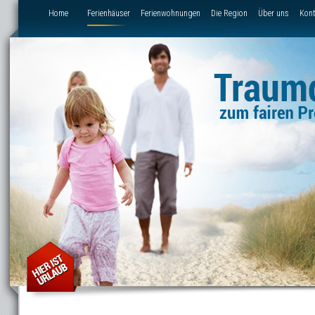
Direkt zum Inhalt
Home
Ferienhäuser
Ferienwohnungen
Die Region
Über uns
Kont