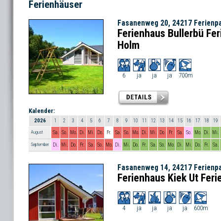
Ferienhäuser
Fasanenweg 20, 24217 Ferienp
Ferienhaus Bullerbü Fer
Holm
6
ja
ja
ja
700m
Kalender:
2026
1
2
3
4
5
6
7
8
9
10
11
12
13
14
15
16
17
18
19
August
Sa.
So.
Mo.
Di.
Mi.
Do.
Fr.
Sa.
So.
Mo.
Di.
Mi.
Do.
Fr.
Sa.
So.
Mo.
Di.
Mi.
September
Di.
Mi.
Do.
Fr.
Sa.
So.
Mo.
Di.
Mi.
Do.
Fr.
Sa.
So.
Mo.
Di.
Mi.
Do.
Fr.
Sa.
Fasanenweg 14, 24217 Ferienp
Ferienhaus Kiek Ut Fer
4
ja
ja
ja
ja
600m