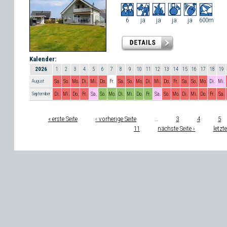
6
ja
ja
ja
ja
600m
Kalender:
2026
1
2
3
4
5
6
7
8
9
10
11
12
13
14
15
16
17
18
19
August
Sa.
So.
Mo.
Di.
Mi.
Do.
Fr.
Sa.
So.
Mo.
Di.
Mi.
Do.
Fr.
Sa.
So.
Mo.
Di.
Mi.
September
Di.
Mi.
Do.
Fr.
Sa.
So.
Mo.
Di.
Mi.
Do.
Fr.
Sa.
So.
Mo.
Di.
Mi.
Do.
Fr.
Sa.
« erste Seite
‹ vorherige Seite
…
3
4
5
Seiten
11
nächste Seite ›
letzte