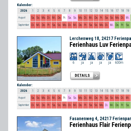
Kalender:
2026
1
2
3
4
5
6
7
8
9
10
11
12
13
14
15
16
17
18
19
August
Sa.
So.
Mo.
Di.
Mi.
Do.
Fr.
Sa.
So.
Mo.
Di.
Mi.
Do.
Fr.
Sa.
So.
Mo.
Di.
Mi.
September
Di.
Mi.
Do.
Fr.
Sa.
So.
Mo.
Di.
Mi.
Do.
Fr.
Sa.
So.
Mo.
Di.
Mi.
Do.
Fr.
Sa.
Lerchenweg 18, 24217 Ferienp
Ferienhaus Luv Ferienp
6
ja
ja
ja
ja
600m
Kalender:
2026
1
2
3
4
5
6
7
8
9
10
11
12
13
14
15
16
17
18
19
August
Sa.
So.
Mo.
Di.
Mi.
Do.
Fr.
Sa.
So.
Mo.
Di.
Mi.
Do.
Fr.
Sa.
So.
Mo.
Di.
Mi.
September
Di.
Mi.
Do.
Fr.
Sa.
So.
Mo.
Di.
Mi.
Do.
Fr.
Sa.
So.
Mo.
Di.
Mi.
Do.
Fr.
Sa.
Fasanenweg 4, 24217 Ferienpa
Ferienhaus Flair Ferien