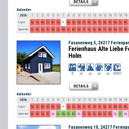
Kalender:
2026
1
2
3
4
5
6
7
8
9
10
11
12
13
14
15
16
17
18
19
August
Sa.
So.
Mo.
Di.
Mi.
Do.
Fr.
Sa.
So.
Mo.
Di.
Mi.
Do.
Fr.
Sa.
So.
Mo.
Di.
Mi.
September
Di.
Mi.
Do.
Fr.
Sa.
So.
Mo.
Di.
Mi.
Do.
Fr.
Sa.
So.
Mo.
Di.
Mi.
Do.
Fr.
Sa.
Fasanenweg 5, 24217 Ferienpa
Ferienhaus Alte Liebe F
Holm
8
ja
ja
ja
ja
600m
Kalender:
2026
1
2
3
4
5
6
7
8
9
10
11
12
13
14
15
16
17
18
19
August
Sa.
So.
Mo.
Di.
Mi.
Do.
Fr.
Sa.
So.
Mo.
Di.
Mi.
Do.
Fr.
Sa.
So.
Mo.
Di.
Mi.
September
Di.
Mi.
Do.
Fr.
Sa.
So.
Mo.
Di.
Mi.
Do.
Fr.
Sa.
So.
Mo.
Di.
Mi.
Do.
Fr.
Sa.
Fasanenweg 10, 24217 Ferienp