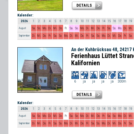
Kalender:
2026
1
2
3
4
5
6
7
8
9
10
11
12
13
14
15
16
17
18
19
August
Sa.
So.
Mo.
Di.
Mi.
Do.
Fr.
Sa.
So.
Mo.
Di.
Mi.
Do.
Fr.
Sa.
So.
Mo.
Di.
Mi.
September
Di.
Mi.
Do.
Fr.
Sa.
So.
Mo.
Di.
Mi.
Do.
Fr.
Sa.
So.
Mo.
Di.
Mi.
Do.
Fr.
Sa.
An der Kuhbrücksau 48, 24217 K
Ferienhaus Lüttet Stra
Kalifornien
6
ja
ja
ja
ja
300m
Kalender:
2026
1
2
3
4
5
6
7
8
9
10
11
12
13
14
15
16
17
18
19
August
Sa.
So.
Mo.
Di.
Mi.
Do.
Fr.
Sa.
So.
Mo.
Di.
Mi.
Do.
Fr.
Sa.
So.
Mo.
Di.
Mi.
September
Di.
Mi.
Do.
Fr.
Sa.
So.
Mo.
Di.
Mi.
Do.
Fr.
Sa.
So.
Mo.
Di.
Mi.
Do.
Fr.
Sa.