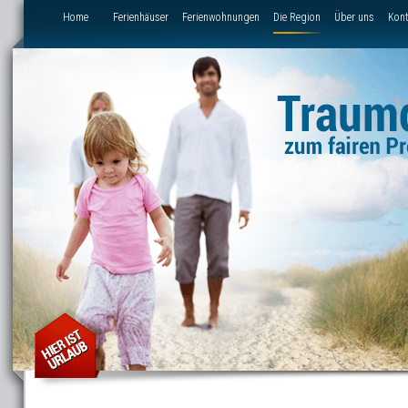
Direkt zum Inhalt
Home
Ferienhäuser
Ferienwohnungen
Die Region
Über uns
Kont